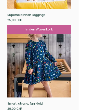
Superheldinnen Leggings
Preis
25,00 CHF
In den Warenkorb
Smart, strong, fun Kleid
Preis
39,00 CHF