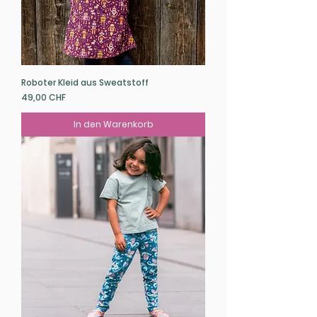
Roboter Kleid aus Sweatstoff
Preis
49,00 CHF
In den Warenkorb