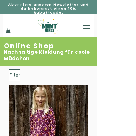
Abonniere unseren
Newsletter
und
du bekommst einen 10%
Rabattcode.
Online Shop
Nachhaltige Kleidung für coole
Mädchen
Filter