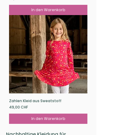
In den Warenkorb
Zahlen Kleid aus Sweatstoff
Preis
49,00 CHF
In den Warenkorb
Nachhaltige Kleidung für