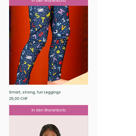
In den Warenkorb
Smart, strong, fun Leggings
Preis
25,00 CHF
In den Warenkorb