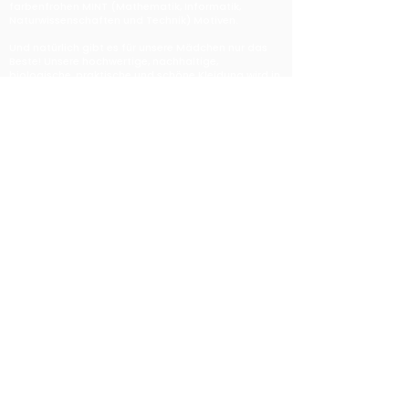
farbenfrohen MINT (Mathematik, Informatik,
Naturwissenschaften und Technik) Motiven.
Und natürlich gibt es für unsere Mädchen nur das
Beste! Unsere hochwertige, nachhaltige,
biologische, praktische und schöne Kleidung wird in
einer Fabrik in Portugal genäht.​
Nachhaltigkeit ist für uns ein wichtiges Thema und
wir suchen nach Lösungen, die damit im Einklang
stehen. Alle unsere Kleidungsstücke werden aus
Bio-Baumwolle hergestellt und wir reduzieren die
Verpackung so weit wie möglich. Wir arbeiten mit
einer Produktionsfirma zusammen, die die gleichen
Werte hat und uns auf diesem Weg sehr gut
unterstützt. Sie glauben fest daran, eine wirklich
nachhaltige Modeindustrie zu schaffen.
Die Designs werden von mehreren fantastischen
Designerinnen entworfen, die sicherstellen wollen,
dass unsere Mädchen lustige und farbenfrohe
Kleider, Leggings und Shirts tragen können. Mehr zu
unseren Designerinnen findest du
hier
.
Möchtest du über Neuigkeiten informiert werden?
Gerne kannst du dich bei unserem spam-freien
Newsletter
hier
anmelden.